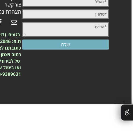
צור קשר
הצהרת נגי
(מ-2003)
רגעים
ח.פ: 557742046
כתובתנו לא
רחוב ויצמן 23 נס ציונה
טל לבירורי
ואו ביטול 
8-9389631
✕