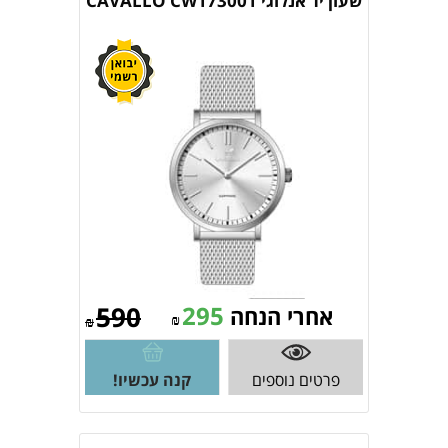
שעון יד אנלוגי CAVALLO CW173001
590
295
אחרי הנחה
₪
₪
פרטים נוספים
קנה עכשיו!