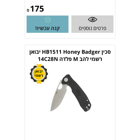
175
₪
פרטים נוספים
קנה עכשיו!
סכין HB1511 Honey Badger יבואן
רשמי להב M פלדה 14C28N