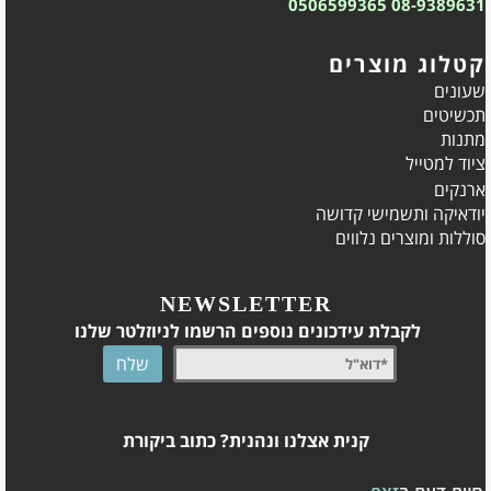
0506599365
08-9389631
קטלוג מוצרים
שעונים
תכשיטים
מתנות
ציוד למטייל
ארנקים
יודאיקה ותשמישי קדושה
סוללות ומוצרים נלווים
NEWSLETTER
לקבלת עידכונים נוספים הרשמו לניוזלטר שלנו
קנית אצלנו ונהנית? כתוב ביקורת