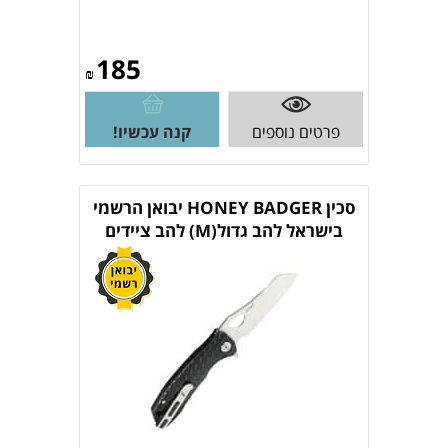
185
₪
פרטים נוספים
קנה עכשיו!
סכין HONEY BADGER יבואן הרשמי
בישראל להב גדול(M) להב ציידים
Hb1038