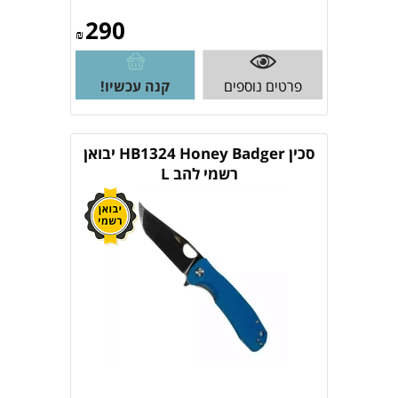
290
₪
פרטים נוספים
קנה עכשיו!
סכין HB1324 Honey Badger יבואן
רשמי להב L