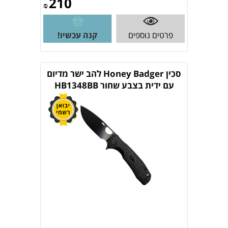
210
₪
פרטים נוספים
קנה עכשיו!
סכין Honey Badger להב ישר מדיום
עם ידית בצבע שחור HB1348BB
HONEY BADGER