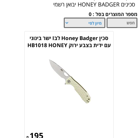
סכינים HONEY BADGER יבואן רשמי
מספר המוצרים בסל : 0
סכין Honey Badger לבI ישר בינוני
עם ידית בצבע ירוק HB1018 HONEY
BADGER
195
₪