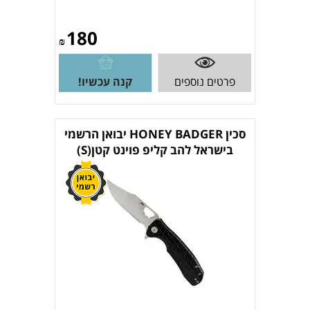
180
₪
פרטים נוספים
קנה עכשיו!
סכין HONEY BADGER יבואן הרשמי
בישראל להב קליפ פוינט קטן(S)
HB4075