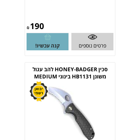
190
₪
פרטים נוספים
קנה עכשיו!
סכין HONEY-BADGER להב עגול
משונן HB1131 בינוני MEDIUM