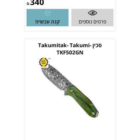
340
₪
פרטים נוספים
קנה עכשיו!
סכין Takumitak- Takumi-
TKF502GN