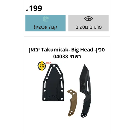
199
₪
פרטים נוספים
קנה עכשיו!
סכין- Takumitak- Big Head יבואן
רשמי 04038