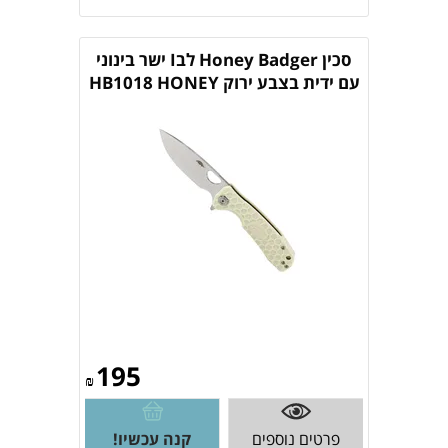
סכין Honey Badger לבI ישר בינוני
עם ידית בצבע ירוק HB1018 HONEY
BADGER
195
₪
פרטים נוספים
קנה עכשיו!