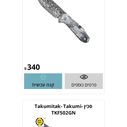
340
₪
פרטים נוספים
קנה עכשיו!
סכין Takumitak- Takumi-
TKF502GN