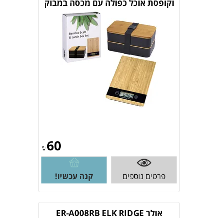
וקופסת אוכל כפולה עם מכסה במבוק
וסכום
60
₪
פרטים נוספים
קנה עכשיו!
אולר ER-A008RB ELK RIDGE