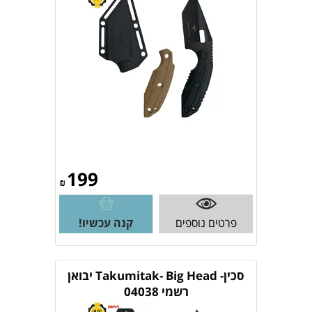
199
₪
פרטים נוספים
קנה עכשיו!
סכין- Takumitak- Big Head יבואן
רשמי 04038