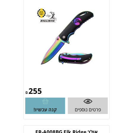
255
₪
פרטים נוספים
קנה עכשיו!
אולר ER-A008BG Elk Ridge