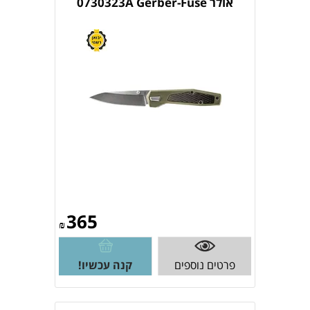
אולר 0730323A Gerber-Fuse
365
₪
פרטים נוספים
קנה עכשיו!