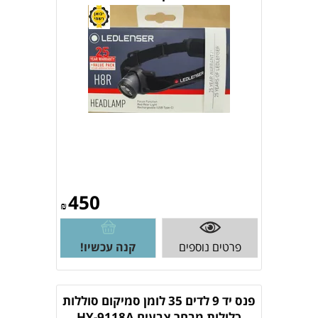
450
₪
פרטים נוספים
קנה עכשיו!
פנס יד 9 לדים 35 לומן סמיקום סוללות
כלולות מבחר צבעים HY-9118A