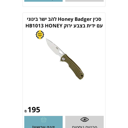
סכין Honey Badger להב ישר בינוני
עם ידית בצבע ירוק HB1013 HONEY
BADGER
195
₪
פרטים נוספים
קנה עכשיו!