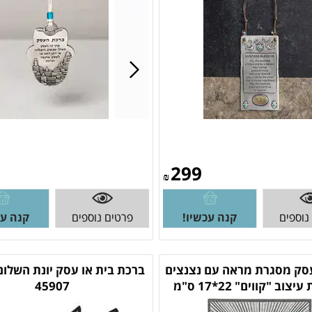
299
₪
נוספים
קנה עכשיו!
פרטים נוספים
קנה עכ
סק מסגרת מראה עם נצנצים
ברכת בית או עסק יונת השלום
מזכוכית עיצוב "קווים" 22*17 ס"מ
45907
48122