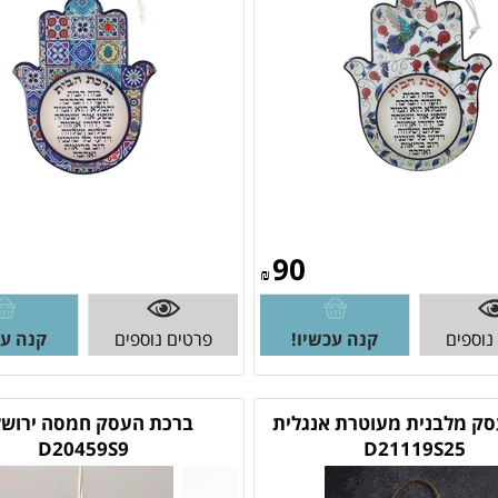
90
₪
נוספים
קנה עכשיו!
פרטים נוספים
קנה עכ
ק מלבנית מעוטרת אנגלית
ברכת העסק חמסה ירושל
D20459S9
D21119S25