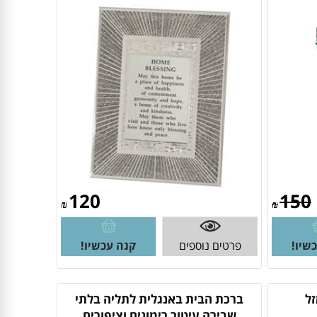
120
150
₪
₪
שיו!
פרטים נוספים
קנה עכשיו!
זל
ברכת הבית באנגלית לתליה בלתי
שבירה עיטור רימונים וציפורים