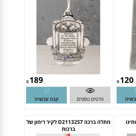
189
120
₪
₪
שיו!
פרטים נוספים
קנה עכשיו!
תינו
מתלה ברכה D21132S7 לקיר רימון של
ברכות