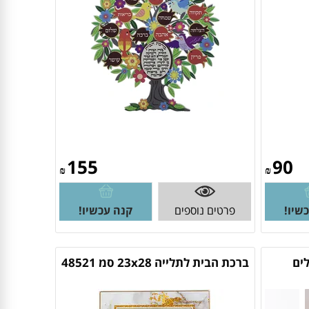
155
90
₪
₪
שיו!
פרטים נוספים
קנה עכשיו!
ים
ברכת הבית לתלייה 23x28 סמ 48521