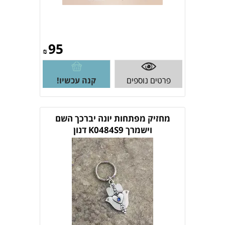
95
₪
פרטים נוספים
קנה עכשיו!
מחזיק מפתחות יונה יברכך השם
וישמרך K0484S9 דנון