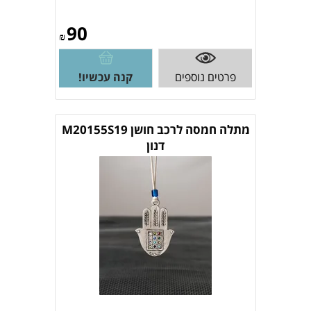
90
₪
פרטים נוספים
קנה עכשיו!
מתלה חמסה לרכב חושן M20155S19
דנון