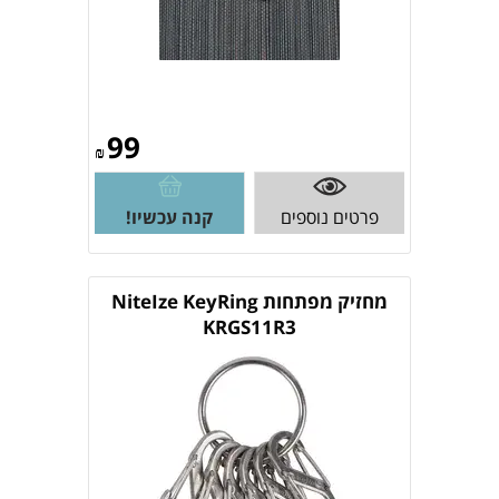
99
₪
פרטים נוספים
קנה עכשיו!
מחזיק מפתחות NiteIze KeyRing
KRGS11R3