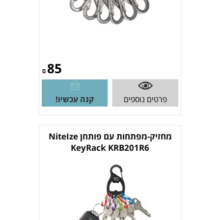
85
₪
פרטים נוספים
קנה עכשיו!
מחזיק-מפתחות עם פותחן NiteIze
KeyRack KRB201R6