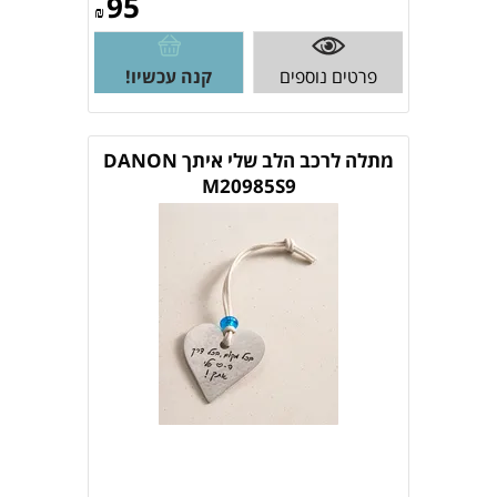
95
₪
פרטים נוספים
קנה עכשיו!
מתלה לרכב הלב שלי איתך DANON
M20985S9