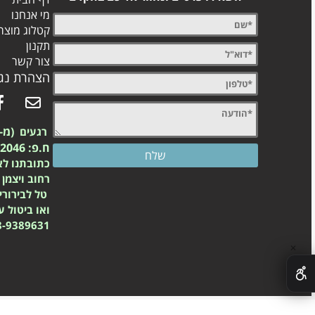
מי אנחנו
קטלוג מוצר
תקנון
צור קשר
הצהרת נגי
(מ-2003)
רגעים
ח.פ: 557742046
כתובתנו לא
רחוב ויצמן 23 נס ציונה
טל לבירורי
ואו ביטול 
8-9389631
✕