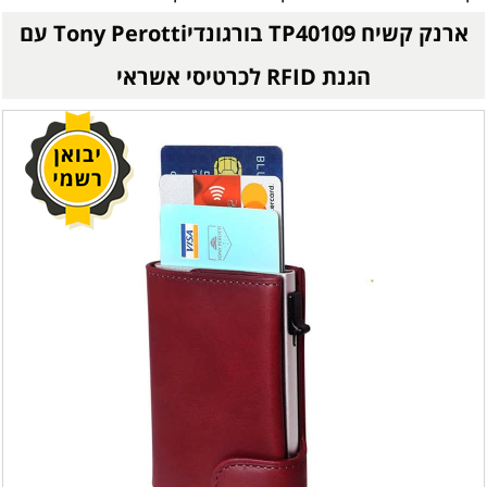
ארנק קשיח TP40109 בורגונדיTony Perotti עם
הגנת RFID לכרטיסי אשראי