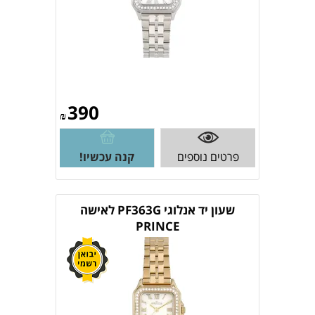
390
₪
פרטים נוספים
קנה עכשיו!
שעון יד אנלוגי PF363G לאישה
PRINCE