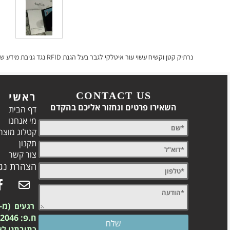
נרתיק קטן וקשיח עשוי עור איטלקי לגבר בעל הגנת
RFID
נגד גניבת מידע שעל הכרטיס. הנ
CONTACT US
ראשי
השאירו פרטים ונחזור אליכם בהקדם
דף הבית
מי אנחנו
קטלוג מוצר
תקנון
צור קשר
הצהרת נגי
(מ-2003)
רגעים
ח.פ: 557742046
כתובתנו לא