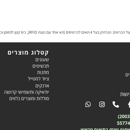
רתיק בעל 4 תאים לכרטיסים (תא אחד עם הגנת
RFID
), כיס קטן למזומן ו
קטלוג מוצרים
שעונים
תכשיטים
מתנות
ים
ציוד למטייל
ארנקים
יודאיקה ותשמישי קדושה
שות
סוללות ומוצרים נלווים
יסוף עצמי בתיאום מראש: