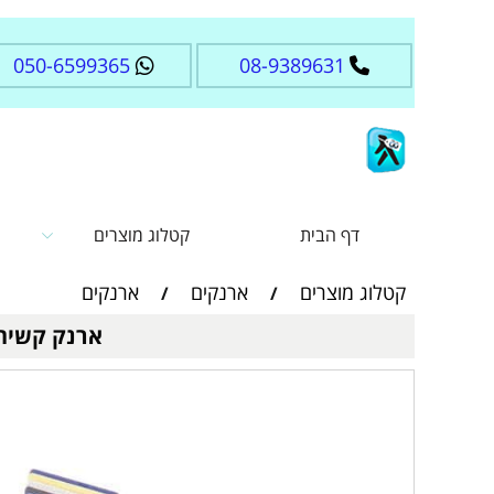
050-6599365
08-9389631
דף הבית
קטלוג מוצרים
קטלוג מוצרים
ארנקים
ארנקים
/
/
ארנק קשיח TP40109 שחור Tony Perotti עם הגנת RFID לכרטיסי