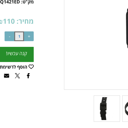
מק"ט:
LQ1421ED
מחיר:
110
₪
קנה עכשיו!
הוסף לרשימת