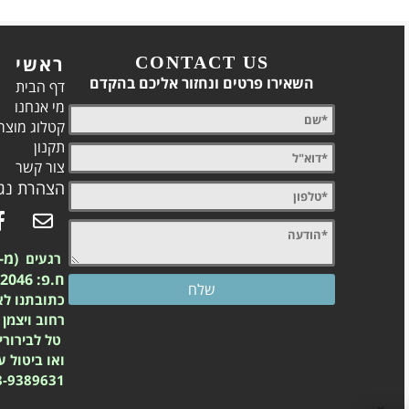
CONTACT US
ראשי
השאירו פרטים ונחזור אליכם בהקדם
דף הבית
מי אנחנו
קטלוג מוצר
תקנון
צור קשר
הצהרת נגי
(מ-2003)
רגעים
ח.פ: 557742046
כתובתנו לא
רחוב ויצמן 23 נס ציונה
טל לבירורי
ואו ביטול 
8-9389631