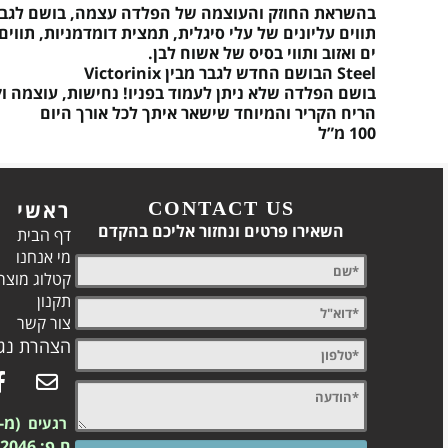
בהשראת החוזק והעוצמה של הפלדה עצמה, בושם לגבר ב
תווים עליונים של עלי סיגלית, תמצית דומדמניות, תווי
ים ואזוב ותווי בסיס של אשוח לבן.
Steel הבושם החדש לגבר מבין Victorinix
בושם הפלדה שלא ניתן לעמוד בפניו! נחישות, עוצמה וק
הריח הקריר והמיוחד שישאר איתך לכל אורך היום
100 מ”ל
CONTACT US
ראשי
השאירו פרטים ונחזור אליכם בהקדם
דף הבית
מי אנחנו
קטלוג מוצר
תקנון
צור קשר
הצהרת נגי
(מ-2003)
רגעים
ח.פ: 557742046