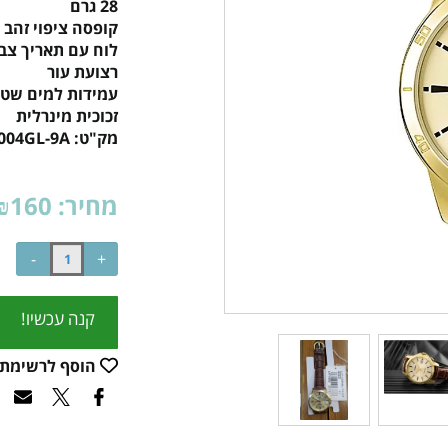
28 גרם
קופסה ציפוי זהב
לוח עם תאריך צבע
רצועת עור
עמידות למים שטי
זכוכית מינרלית
מק"ט:
004GL-9A
מחיר:
160
₪
קנה עכשיו!
הוסף לרשימת