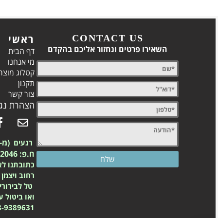
CONTACT US
ראשי
השאירו פרטים ונחזור אליכם בהקדם
דף הבית
מי אנחנו
קטלוג מוצר
תקנון
צור קשר
הצהרת נגי
(מ-2003)
רגעים
ח.פ: 557742046
כתובתנו לא
רחוב ויצמן 23 נס ציונה
טל לבירורי
ואו ביטול 
8-9389631